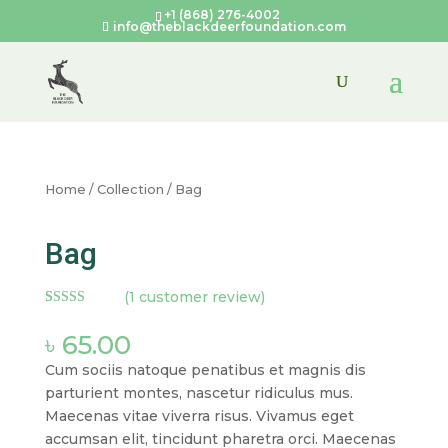
+1 (868) 276-4002
info@theblackdeerfoundation.com
Home
/
Collection
/ Bag
Bag
(
1
customer review)
Rated
1
5.00
out of 5
৳
65.00
based on
customer
Cum sociis natoque penatibus et magnis dis
rating
parturient montes, nascetur ridiculus mus.
Maecenas vitae viverra risus. Vivamus eget
accumsan elit, tincidunt pharetra orci. Maecenas