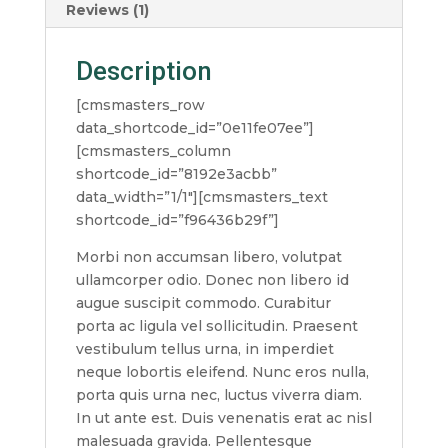
Reviews (1)
Description
[cmsmasters_row
data_shortcode_id=”0e11fe07ee”]
[cmsmasters_column
shortcode_id=”8192e3acbb”
data_width=”1/1″][cmsmasters_text
shortcode_id=”f96436b29f”]
Morbi non accumsan libero, volutpat
ullamcorper odio. Donec non libero id
augue suscipit commodo. Curabitur
porta ac ligula vel sollicitudin. Praesent
vestibulum tellus urna, in imperdiet
neque lobortis eleifend. Nunc eros nulla,
porta quis urna nec, luctus viverra diam.
In ut ante est. Duis venenatis erat ac nisl
malesuada gravida. Pellentesque