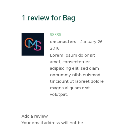
1 review for
Bag
Rated
5
out
cmsmasters
–
January 26,
of 5
2016
Lorem ipsum dolor sit
amet, consectetuer
adipiscing elit, sed diam
nonummy nibh euismod
tincidunt ut laoreet dolore
magna aliquam erat
volutpat.
Add a review
Your email address will not be